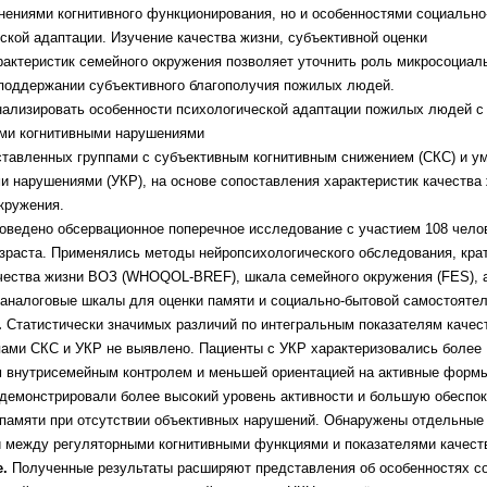
нениями когнитивного
функционирования, но и особенностями
социально
ской адаптации.
Изучение качества жизни, субъективной оценки
рактеристик семейного окружения
позволяет уточнить роль микросоциал
 поддержании субъективного
благополучия пожилых людей.
ализировать особенности
психологической адаптации пожилых людей с
ми когнитивными нарушениями
ставленных группами с субъективным
когнитивным снижением (СКС) и у
и нарушениями (УКР), на основе
сопоставления характеристик качества 
кружения.
оведено обсервационное поперечное
исследование с участием 108 чело
зраста. Применялись методы
нейропсихологического обследования, кра
ачества жизни ВОЗ (WHOQOL-BREF),
шкала семейного окружения (FES), 
 аналоговые шкалы для оценки памяти
и социально-бытовой самостоятел
.
Статистически значимых различий
по интегральным показателям качес
пами СКС и УКР не выявлено.
Пациенты с УКР характеризовались более
 внутрисемейным контролем и
меньшей ориентацией на активные формы
 демонстрировали более высокий
уровень активности и большую обеспо
памяти при отсутствии объективных
нарушений. Обнаружены отдельные
и
между регуляторными когнитивными
функциями и показателями качест
е.
Полученные результаты
расширяют представления об особенностях
с