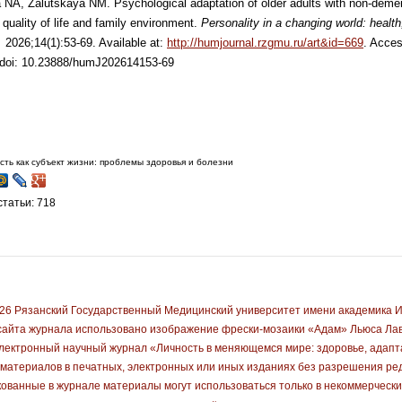
NA, Zalutskaya NM. Psychological adaptation
of older adults with non-deme
:
quality of life and family environment.
Personality in a changing world: health
.
2026;14(1):53-69. Available at:
http://humjournal.rzgmu.ru/art&id=669
. Acce
 doi: 10.23888/humJ202614153-69
сть как субъект жизни: проблемы здоровья и болезни
татьи: 718
026 Рязанский Государственный Медицинский университет имени академика 
айта журнала использовано изображение фрески-мозаики «Адам» Льюса Лаво
лектронный научный журнал «Личность в меняющемся мире: здоровье, адапт
материалов в печатных, электронных или иных изданиях без разрешения ре
ованные в журнале материалы могут использоваться только в некоммерчески