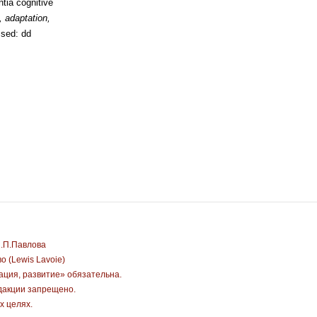
ntia cognitive
, adaptation,
ssed: dd
И.П.Павлова
 (Lewis Lavoie)
ация, развитие» обязательна.
дакции запрещено.
х целях.