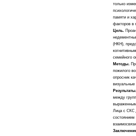
только изме
психологиче
памяти и ха
факторов в
Цель.
Проан
недементны
(НКН), пред
когнитивным
семейного о
Методы.
Пр
пожилого во
опросник к
визуальные
Результаты
между груп
выраженным
Лица с СКС
состоянием 
взаимосвяз
Заключени