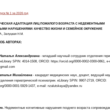
уск № 1 за 2026 год
ЧЕСКАЯ АДАПТАЦИЯ ЛИЦ ПОЖИЛОГО ВОЗРАСТА С НЕДЕМЕНТНЫМИ
ЫМИ НАРУШЕНИЯМИ: КАЧЕСТВО ЖИЗНИ И СЕМЕЙНОЕ ОКРУЖЕНИЕ
А., Залуцкая Н.М.
ОБ АВТОРАХ:
 Наталья Александровна
- младший научный сотрудник отделения гери
eLibrary SPIN: 4014-1508, ORCID: https://orcid.org/0000-0002-0300-0861, e-
@gmail.com
Наталья Михайловна
- кандидат медицинских наук, доцент, ведущий на
тделения гериатрической психиатрии. eLibrary SPIN: 9907-2719, ORCID:
d.org/0000-0001-5929-1437, e-mail: nzalutskaya@yandex.ru
е.
Недементные когнитивные
нарушения позднего возраста сопровожда