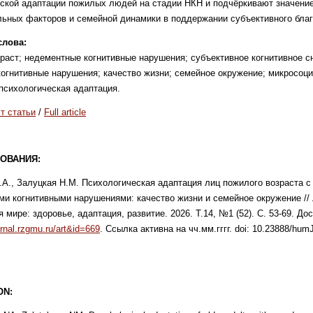
еской адаптации пожилых
людей на стадии НКН и подчёркивают значени
льных факторов и семейной
динамики в поддержании субъективного
бла
лова:
раст; недементные когнитивные
нарушения; субъективное когнитивное с
огнитивные нарушения; качество
жизни; семейное окружение; микросоц
психологическая адаптация.
т статьи
/
Full article
ОВАНИЯ:
.А., Залуцкая Н.М. Психологическая адаптация лиц пожилого возраста с
и когнитивными нарушениями: качество жизни и семейное окружение // 
мире: здоровье, адаптация, развитие. 2026. Т.14, №1 (52). С. 53-69. Дос
urnal.rzgmu.ru/art&id=669
. Ссылка активна на чч.мм.гггг. doi: 10.23888/hu
ON
: