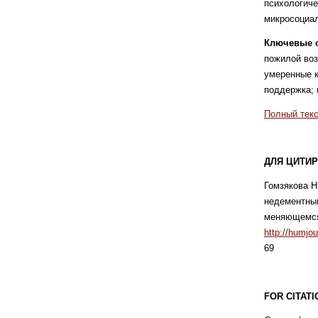
психологич
микросоциа
Ключевые с
пожилой воз
умеренные к
поддержка; 
Полный текс
ДЛЯ ЦИТИР
Гомзякова Н
недементным
меняющемся 
http://humjo
69
FOR
CITATI