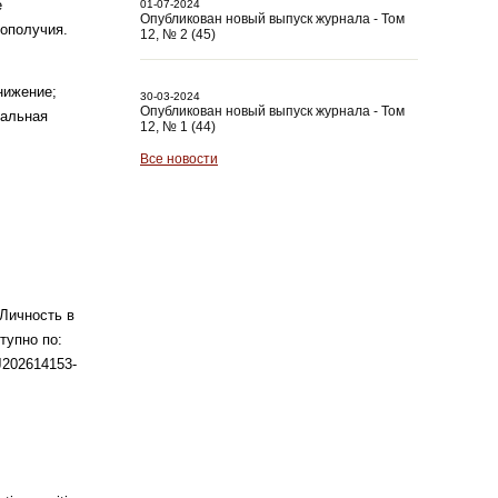
е
01-07-2024
Опубликован новый выпуск журнала - Том
гополучия.
12, № 2 (45)
нижение;
30-03-2024
Опубликован новый выпуск журнала - Том
иальная
12, № 1 (44)
Все новости
Личность в
тупно по:
mJ202614153-