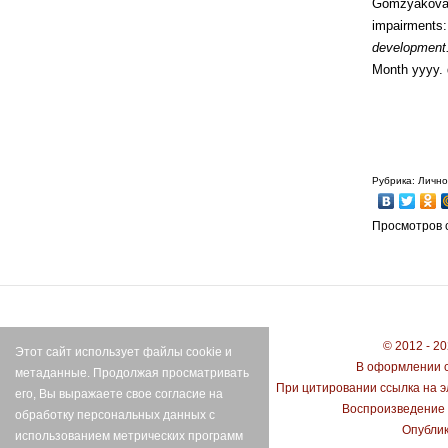
Gomzyakova 
impairments
development
Month yyyy.
Рубрика: Лично
Просмотров с
© 2012 - 2
Этот сайт использует файлы cookie и
В оформлении с
метаданные. Продолжая просматривать
При цитировании ссылка на э
его, Вы выражаете свое согласие на
Воспроизведение 
обработку персональных данных с
Опублик
использованием метрических программ