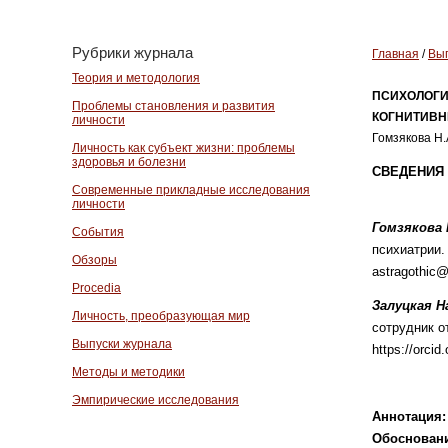
Рубрики журнала
Главная
/
Вып
Теория и методология
ПСИХОЛОГИ
Проблемы становления и развития
КОГНИТИВН
личности
Гомзякова Н.
Личность как субъект жизни: проблемы
здоровья и болезни
СВЕДЕНИЯ 
Современные прикладные исследования
личности
Гомзякова
События
психиатрии. 
Обзоры
astragothic
Procedia
Залуцкая 
Личность, преобразующая мир
сотрудник о
Выпуски журнала
https://orci
Методы и методики
Эмпирические исследования
Аннотация:
Обосновани