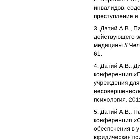
инвалидов, сод
преступление и 
3. Датий А.В., 
действующего з
медицины // Чел
61.
4. Датий А.В., 
конференция «П
учреждения для
несовершенноле
психология. 2011
5. Датий А.В., 
конференция «С
обеспечения в у
юридическая пси