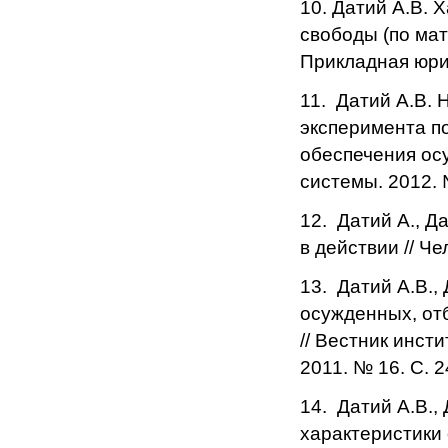
10. Датий А.В.
свободы (по мат
Прикладная юрид
11. Датий А.В.
эксперимента п
обеспечения ос
системы. 2012. 
12. Датий А., Д
в действии // Че
13. Датий А.В.,
осужденных, от
// Вестник инст
2011. № 16. С. 2
14. Датий А.В.,
характеристики