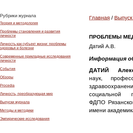
Рубрики журнала
Главная
/
Выпуск
Теория и методология
Проблемы становления и развития
личности
ПРОБЛЕМЫ МЕ
Личность как субъект жизни: проблемы
Датий А.В.
здоровья и болезни
Современные прикладные исследования
Информация о
личности
События
ДАТИЙ Алек
наук, профе
Обзоры
здравоохранен
Procedia
социальной 
Личность, преобразующая мир
ФДПО Рязанског
Выпуски журнала
имени академик
Методы и методики
Эмпирические исследования