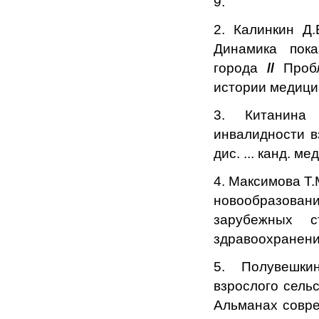
9.
2. Калинкин Д.
Динамика пока
города
//
Пробл
истории медицин
3. Китанина
инвалидности в
дис. ... канд. мед
4. Максимова Т.
новообразовани
зарубежных 
здравоохранения
5. Полувешки
взрослого сельс
Альманах совре