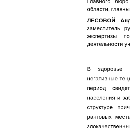
Главного бюро
области, главны
ЛЕСОВОЙ Анд
заместитель р
экспертизы п
деятельности у
В здоровье н
негативные тен
период свиде
населения и за
структуре при
ранговых мест
злокачествен