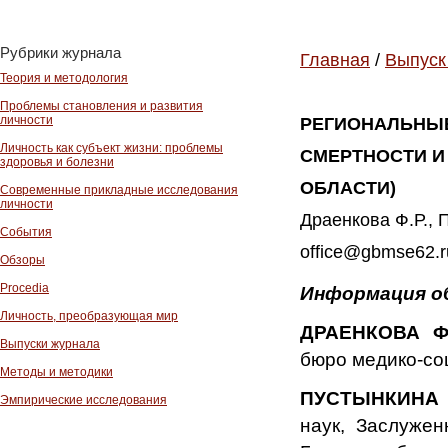
Рубрики журнала
Главная
/
Выпуск
Теория и методология
Проблемы становления и развития
личности
РЕГИОНАЛЬНЫЕ
Личность как субъект жизни: проблемы
СМЕРТНОСТИ И
здоровья и болезни
ОБЛАСТИ)
Современные прикладные исследования
личности
Драенкова Ф.Р., П
События
office@gbmse62.r
Обзоры
Procedia
Информация о
Личность, преобразующая мир
ДРАЕНКОВА Ф
Выпуски журнала
бюро медико-соц
Методы и методики
ПУСТЫНКИНА 
Эмпирические исследования
наук, Заслужен