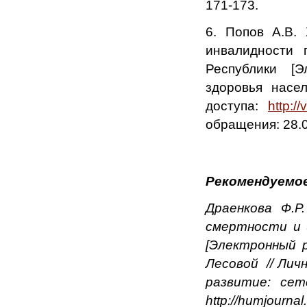
171-173.
6. Попов А.В. 
инвалидности 
Республики [Э
здоровья насе
доступа:
http:/
обращения: 28.0
Рекомендуемое
Драенкова Ф.Р
смертности и 
[Электронный р
Лесовой // Лич
развитие: сет
http://humjournal