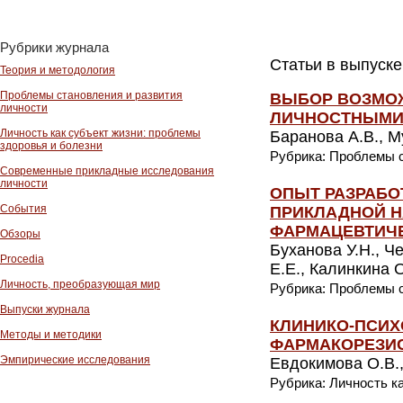
Рубрики журнала
Статьи в выпуске
Теория и методология
Проблемы становления и развития
ВЫБОР ВОЗМОЖ
личности
ЛИЧНОСТНЫМИ
Личность как субъект жизни: проблемы
Баранова А.В., 
здоровья и болезни
Рубрика: Проблемы с
Современные прикладные исследования
личности
ОПЫТ РАЗРАБО
События
ПРИКЛАДНОЙ Н
ФАРМАЦЕВТИЧ
Обзоры
Буханова У.Н., Ч
Procedia
Е.Е., Калинкина О
Личность, преобразующая мир
Рубрика: Проблемы с
Выпуски журнала
КЛИНИКО-ПСИХ
Методы и методики
ФАРМАКОРЕЗИ
Эмпирические исследования
Евдокимова О.В.,
Рубрика: Личность к