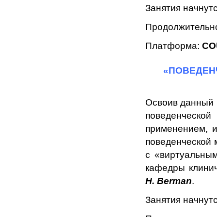
Занятия начнут
Продолжительно
Платформа:
CO
«ПОВЕДЕН
Освоив данный к
поведенческой
применением, и
поведенческой 
с «виртуальным
кафедры клинич
H. Berman
.
Занятия начнут