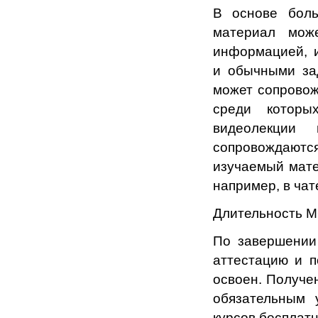
В основе бол
материал мож
информацией, и
и обычными за
может сопровож
среди которы
видеолекции
сопровождаю
изучаемый мате
например, в чат
Длительность M
По завершении
аттестацию и п
освоен. Получе
обязательным 
курсов бесплатн