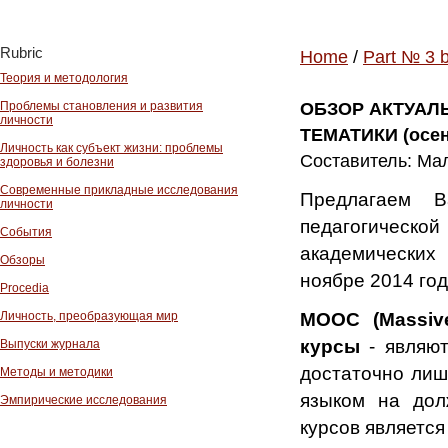
Rubric
Home
/
Part № 3 
Теория и методология
Проблемы становления и развития
ОБЗОР АКТУАЛ
личности
ТЕМАТИКИ (осень
Личность как субъект жизни: проблемы
Составитель: Мал
здоровья и болезни
Современные прикладные исследования
Предлагаем 
личности
педагогическо
События
академически
Обзоры
ноябре 2014 год
Procedia
МООС (
Massiv
Личность, преобразующая мир
курсы
-
являют
Выпуски журнала
достаточно лиш
Методы и методики
языком на дол
Эмпирические исследования
курсов являетс