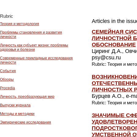
Rubric
Articles in the is
Теория и методология
СЕМЕЙНАЯ СИС
Проблемы становления и развития
личности
ЛИЧНОСТНОЙ 
ОБОСНОВАНИЕ
Личность как субъект жизни: проблемы
здоровья и болезни
Циринг Д.А., Овч
psy@csu.ru
Современные прикладные исследования
личности
Rubric: Теория и мет
События
ВОЗНИКНОВЕНИ
Обзоры
ОТЕЧЕСТВЕННЫ
Procedia
ЛИЧНОСТНЫХ Р
Бурцев А.О., e-ma
Личность, преобразующая мир
Rubric: Теория и мет
Выпуски журнала
Методы и методики
ЗНАЧИМЫЕ СФ
УДОВЛЕТВОРЕН
Эмпирические исследования
ПОДРОСТКОВОГ
УМСТВЕННОЙ О