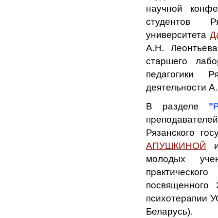
научной конфе
студентов Ря
университета
Д
А.Н. Леонтьева
старшего лаб
педагогики 
деятельности А.
В разделе
"
преподавателей
Рязанского гос
АПУШКИНОЙ
молодых уче
практическо
посвященного 
психотерапии УО
Беларусь).