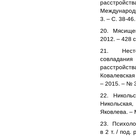
расстройств
Международн
3. – С. 38-46.
20. Мясищев
2012. – 428 с
21. Несте
совладан
расстройства
Ковалевская 
– 2015. – № 3
22. Никольс
Никольская,
Яковлева. – 
23. Психоло
в 2 т. / под