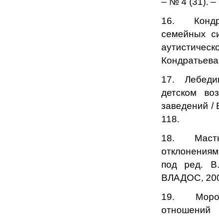
– № 4 (31). –
16. Кондра
семейных с
аутистическ
Кондратьева.
17. Лебедин
детском во
заведений / В
118.
18. Мастю
отклонениями
под ред. В
ВЛАДОС, 2004
19. Морозо
отношений