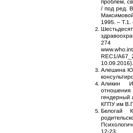
проблем, св
/ под ред. 
Максимовой
1995. – Т.1.
Шестьдес
здравоохра
274 
www.who.int
REC1/A67_
10.09.2016)
Алешина Ю.
консультиро
Аликин И
отношени
гендерный а
КГПУ им В.П
Белогай К
родительск
Психологич
12-23.