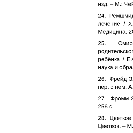
изд. – М.: Че
24. Ремшмид
лечение / Х
Медицина, 20
25. Смирн
родительск
ребёнка / Е
наука и обра
26. Фрейд З.
пер. с нем. А
27. Фромм Э.
256 с.
28. Цветков 
Цветков. – М.