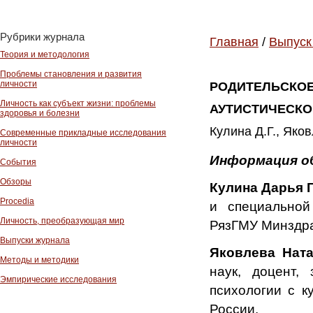
Рубрики журнала
Главная
/
Выпуск
Теория и методология
Проблемы становления и развития
личности
РОДИТЕЛЬСКОЕ
Личность как субъект жизни: проблемы
АУТИСТИЧЕСКО
здоровья и болезни
Кулина Д.Г., Як
Современные прикладные исследования
личности
Информация о
События
Обзоры
Кулина Дарья 
Procedia
и специальной
Личность, преобразующая мир
РязГМУ Минздра
Выпуски журнала
Яковлева Нат
Методы и методики
наук, доцент,
Эмпирические исследования
психологии с 
России.