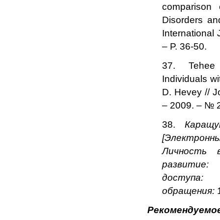
comparison o
Disorders and
International
– P. 36-50.
37. Tehee E
Individuals w
D. Hevey // Jo
– 2009. – № 2
38.
Каращу
[Электронны
Личность 
развитие:
доступа:
обращения:
Рекомендуемое