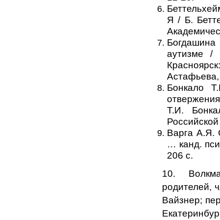
Беттельхей
Я / Б. Бетт
Академическ
Богдашина
аутизме / 
Красноярск
Астафьева, 
Бонкало Т
отвержения
Т.И. Бонк
Российской 
Варга А.Я.
… канд. псих
206 с.
10. Волкма
родителей, ч
Вайзнер; пер.
Екатеринбург