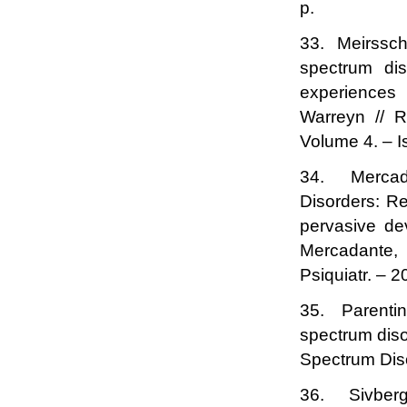
p.
33. Meirsscha
spectrum dis
experiences 
Warreyn // R
Volume 4. – I
34. Mercada
Disorders: Re
pervasive dev
Mercadante, 
Psiquiatr. – 2
35. Parentin
spectrum diso
Spectrum Diso
36. Sivberg 