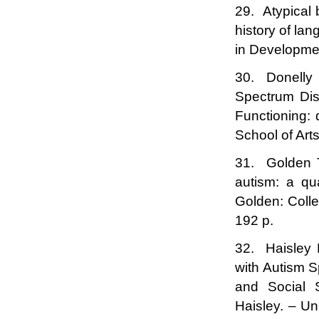
29. Atypical 
history of la
in Developmen
30. Donelly L
Spectrum Dis
Functioning: 
School of Art
31. Golden T.
autism: a qua
Golden: Colle
192 p.
32. Haisley 
with Autism S
and Social 
Haisley. – Un