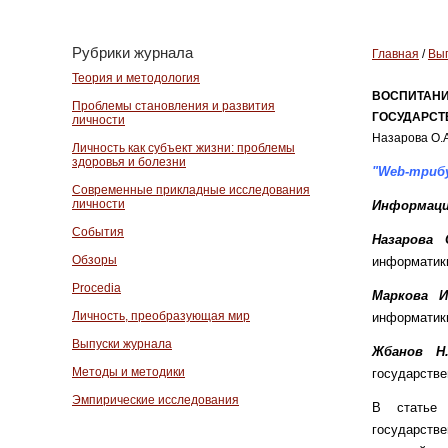
Рубрики журнала
Главная
/
Вып
Теория и методология
ВОСПИТАНИ
Проблемы становления и развития
ГОСУДАРСТ
личности
Назарова О.А
Личность как субъект жизни: проблемы
здоровья и болезни
"Web-трибу
Современные прикладные исследования
личности
Информаци
События
Назарова
Обзоры
информатик
Procedia
Маркова И
Личность, преобразующая мир
информатик
Выпуски журнала
Жбанов Н.
Методы и методики
государстве
Эмпирические исследования
В статье 
государстве