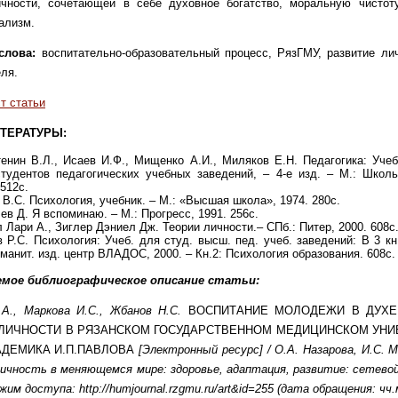
ичности, сочетающей в себе духовное богатство, моральную чистот
ализм.
слова:
воспитательно-образовательный процесс, РязГМУ, развитие ли
ля.
т статьи
ТЕРАТУРЫ:
енин В.Л., Исаев И.Ф., Мищенко А.И., Миляков Е.Н. Педагогика: Уче
тудентов педагогических учебных заведений, – 4-е изд. – М.: Школь
 512с.
 В.С. Психология, учебник. – М.: «Высшая школа», 1974. 280с.
ев Д. Я вспоминаю. – М.: Прогресс, 1991. 256с.
 Лари А., Зиглер Дэниел Дж. Теории личности.– СПб.: Питер, 2000. 608с
 Р.С. Психология: Учеб. для студ. высш. пед. учеб. заведений: В 3 кн.
уманит. изд. центр ВЛАДОС, 2000. – Кн.2: Психология образования. 608с.
емое библиографическое описание статьи:
.А., Маркова И.С., Жбанов Н.С.
ВОСПИТАНИЕ МОЛОДЕЖИ В ДУХЕ
 ЛИЧНОСТИ В РЯЗАНСКОМ ГОСУДАРСТВЕННОМ МЕДИЦИНСКОМ УНИ
АДЕМИКА И.П.ПАВЛОВА
[Электронный ресурс] /
О.А.
Назарова, И.С. М
Личность в меняющемся мире: здоровье, адаптация, развитие: сетевой
жим доступа: http://humjournal.rzgmu.ru/art&id=255 (дата обращения: чч.