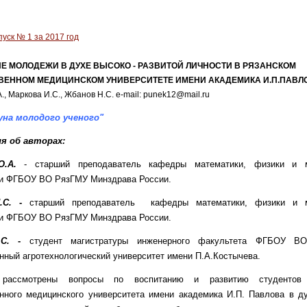
уск № 1 за 2017 год
Е МОЛОДЕЖИ В ДУХЕ ВЫСОКО - РАЗВИТОЙ ЛИЧНОСТИ В РЯЗАНСКОМ
ВЕННОМ МЕДИЦИНСКОМ УНИВЕРСИТЕТЕ ИМЕНИ АКАДЕМИКА И.П.ПАВЛ
., Маркова И.С., Жбанов Н.С. e-mail: punek12@mail.ru
на молодого ученого"
я об авторах:
 О.А.
- старший преподаватель кафедры математики, физики и м
и ФГБОУ ВО РязГМУ Минздрава России.
.С.
-
старший преподаватель кафедры математики, физики и м
и ФГБОУ ВО РязГМУ Минздрава России.
С.
-
студент магистратуры инженерного факультета ФГБОУ ВО
нный агротехнологический университет имени П.А.Костычева.
рассмотрены вопросы по воспитанию и развитию студентов 
нного медицинского университета имени академика И.П. Павлова в д