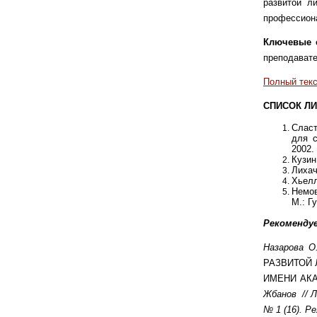
развитой л
профессион
Ключевые 
преподавате
Полный текс
СПИСОК ЛИ
Сласт
для с
2002.
Кузин
Лихач
Хьелл
Немов
М.: Г
Рекоменду
Назарова О
РАЗВИТОЙ
ИМЕНИ АК
Жбанов
// 
№ 1 (16). Ре