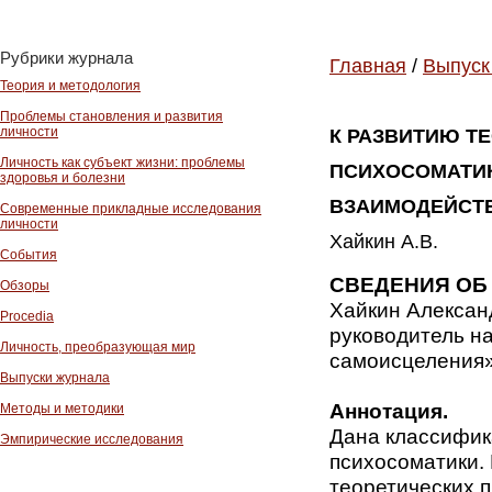
Рубрики журнала
Главная
/
Выпуск
Теория и методология
Проблемы становления и развития
личности
К РАЗВИТИЮ Т
Личность как субъект жизни: проблемы
ПСИХОСОМАТИК
здоровья и болезни
ВЗАИМОДЕЙСТВ
Современные прикладные исследования
личности
Хайкин А.В.
События
СВЕДЕНИЯ ОБ
Обзоры
Хайкин Александ
Procedia
руководитель н
Личность, преобразующая мир
самоисцеления». 
Выпуски журнала
Аннотация.
Методы и методики
Дана классифик
Эмпирические исследования
психосоматики. 
теоретических п