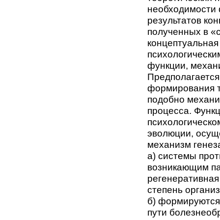
необходимости
результатов ко
полученных в «
концептуальная
психологически
функции, механи
Предполагается
формирования т
подобно механи
процесса. Функ
психологическо
эволюции, осущ
механизм генез
а) системы про
возникающим па
регенеративная 
степень органи
б) формируются
пути болезнеоб