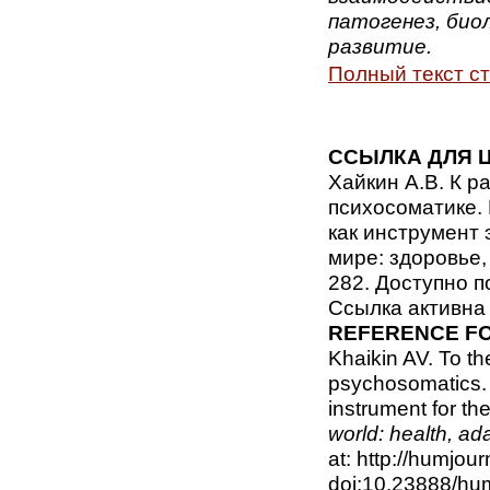
патогенез, биол
развитие.
Полный текст с
ССЫЛКА ДЛЯ 
Хайкин А.В. К р
психосоматике.
как инструмент 
мире: здоровье, 
282. Доступно по
Ссылка активна 
REFERENCE FO
Khaikin AV. To th
psychosomatics. 
instrument for th
world: health, ad
at: http://humjou
doi:10.23888/h