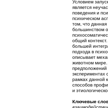
Условием запус
является неуча
поведения и пси
психическом ас
том, что данная
большинством о
психосоматичес
общий контекст.
большей интегр
подхода в псих
описывает меха
животном мире.
предположений 
экспериментах 
рамках данной 
способов профи
и этиологическ
Ключевые слов
взаимодействие