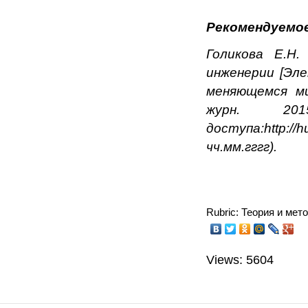
Рекомендуемое
Голикова Е.Н.
инженерии [
Эле
меняющемся ми
журн. 
доступа
:
http:/
чч.мм.гггг).
Rubric: Теория и мет
Views: 5604