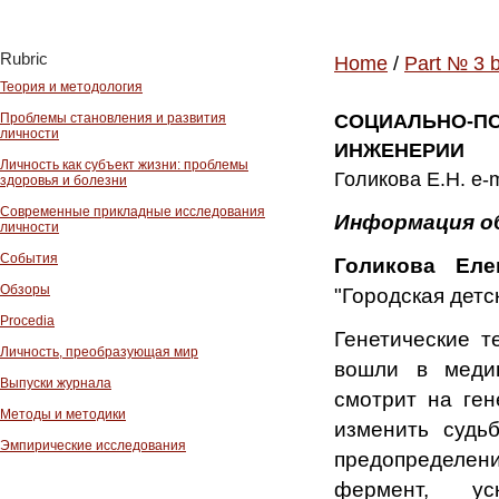
Rubric
Home
/
Part № 3 
Теория и методология
Проблемы становления и развития
СОЦИАЛЬНО-П
личности
ИНЖЕНЕРИИ
Личность как субъект жизни: проблемы
Голикова Е.Н. e-m
здоровья и болезни
Современные прикладные исследования
Информация о
личности
События
Голикова Еле
Обзоры
"Городская детс
Procedia
Генетические т
Личность, преобразующая мир
вошли в медиц
Выпуски журнала
смотрит на ген
Методы и методики
изменить судь
Эмпирические исследования
предопределен
фермент, ус