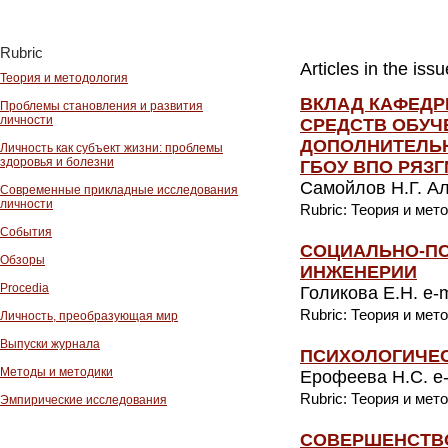
Rubric
Articles in the is
Теория и методология
ВКЛАД КАФЕДР
Проблемы становления и развития
личности
СРЕДСТВ ОБУЧ
ДОПОЛНИТЕЛЬ
Личность как субъект жизни: проблемы
здоровья и болезни
ГБОУ ВПО РЯЗ
Самойлов Н.Г. Ал
Современные прикладные исследования
личности
Rubric: Теория и мет
События
СОЦИАЛЬНО-П
Обзоры
ИНЖЕНЕРИИ
Procedia
Голикова Е.Н. e-m
Rubric: Теория и мет
Личность, преобразующая мир
Выпуски журнала
ПСИХОЛОГИЧЕС
Методы и методики
Ерофеева Н.С. e-m
Rubric: Теория и мет
Эмпирические исследования
СОВЕРШЕНСТВ