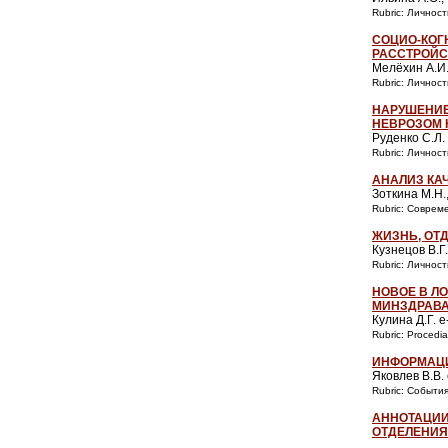
Rubric: Личнос
СОЦИО-КОГ
РАССТРОЙС
Мелёхин А.И.
Rubric: Личнос
НАРУШЕНИЕ
НЕВРОЗОМ
Руденко С.Л. 
Rubric: Личнос
АНАЛИЗ КА
Зоткина М.Н.
Rubric: Совре
ЖИЗНЬ, ОТД
Кузнецов В.Г
Rubric: Личнос
НОВОЕ В Л
МИНЗДРАВА
Кулина Д.Г. 
Rubric: Procedia
ИНФОРМАЦИ
Яковлев В.В.
Rubric: Событи
АННОТАЦИИ
ОТДЕЛЕНИЯ