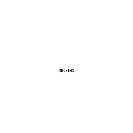
RUS
/
ENG
HOME
ABOUT
ARCHIVE