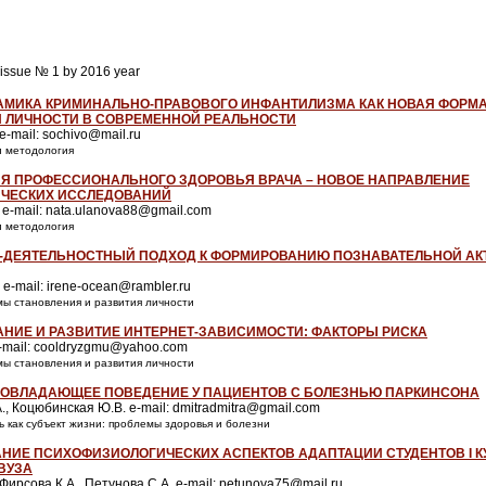
e issue № 1 by 2016 year
МИКА КРИМИНАЛЬНО-ПРАВОВОГО ИНФАНТИЛИЗМА КАК НОВАЯ ФОРМ
 ЛИЧНОСТИ В СОВРЕМЕННОЙ РЕАЛЬНОСТИ
e-mail: sochivo@mail.ru
 и методология
Я ПРОФЕССИОНАЛЬНОГО ЗДОРОВЬЯ ВРАЧА – НОВОЕ НАПРАВЛЕНИЕ
ЧЕСКИХ ИССЛЕДОВАНИЙ
 e-mail: nata.ulanova88@gmail.com
 и методология
-ДЕЯТЕЛЬНОСТНЫЙ ПОДХОД К ФОРМИРОВАНИЮ ПОЗНАВАТЕЛЬНОЙ АК
 e-mail: irene-ocean@rambler.ru
мы становления и развития личности
НИЕ И РАЗВИТИЕ ИНТЕРНЕТ-ЗАВИСИМОСТИ: ФАКТОРЫ РИСКА
e-mail: cooldryzgmu@yahoo.com
мы становления и развития личности
ОВЛАДАЮЩЕЕ ПОВЕДЕНИЕ У ПАЦИЕНТОВ С БОЛЕЗНЬЮ ПАРКИНСОНА
., Коцюбинская Ю.В. e-mail: dmitradmitra@gmail.com
ть как субъект жизни: проблемы здоровья и болезни
НИЕ ПСИХОФИЗИОЛОГИЧЕСКИХ АСПЕКТОВ АДАПТАЦИИ СТУДЕНТОВ I К
ВУЗА
 Фирсова К.А., Петунова С.А. e-mail: petunova75@mail.ru