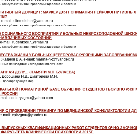
ть как субъект жизни: проблемы здоровья и болезни
НИТИВНЫЙ ДЕФИЦИТ: МАРКЕР ДЛЯ ПОНИМАНИЯ НЕЙРОКОГНИТИВНЫХ
ТВ?
 e-mail: clinmelehin@yandex.ru
ть как субъект жизни: проблемы здоровья и болезни
 СОЦИАЛЬНОГО ВОСПРИЯТИЯ У БОЛЬНЫХ НЕВРОЗОПОДОБНОЙ ШИЗО
 НАВЯЗЧИВЫХ СОСТОЯНИЙ
e-mail: rudenkosl.r1@mail.ru
ть как субъект жизни: проблемы здоровья и болезни
ЧЕСТВА ЖИЗНИ У БОЛЬНЫХ ЦЕРЕБРОВАСКУЛЯРНЫМИ ЗАБОЛЕВАНИЯМ
, Жаднов В.А. e-mail: marina-n-z@yandex.ru
менные прикладные исследования личности
АННАЯ ДЕЛУ… (ПАМЯТИ М.П. БУЛАЕВА)
., Дорошина Н.В., Дмитриева М.Н.
ть, преобразующая мир
ОКАЛЬНОЙ НОРМАТИВНОЙ БАЗЕ ОБУЧЕНИЯ СТУДЕНТОВ ГБОУ ВПО РЯЗГ
 РОССИИ
e-mail: cooldryzgmu@yahoo.com
Я О ПРОВЕДЕНИИ ТРЕНИНГА ПО МЕДИЦИНСКОЙ КОНФЛИКТОЛОГИИ ДЛ
 e-mail: cpirzgmu@yandex.ru
я
 ВЫПУСКНЫХ КВАЛИФИКАЦИОННЫХ РАБОТ СТУДЕНТОВ ОЧНО-ЗАОЧНО
 ФАКУЛЬТЕТА КЛИНИЧЕСКОЙ ПСИХОЛОГИИ 2015Г.