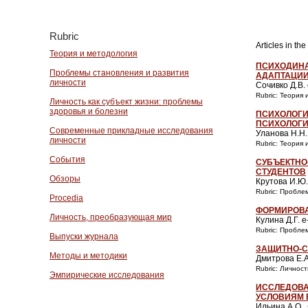
Rubric
Articles in th
Теория и методология
ПСИХОДИНА
Проблемы становления и развития
АДАПТАЦИИ
личности
Сочивко Д.В. 
Rubric: Теория
Личность как субъект жизни: проблемы
здоровья и болезни
ПСИХОЛОГИ
ПСИХОЛОГИ
Современные прикладные исследования
Уланова Н.Н.
личности
Rubric: Теория
События
СУБЪЕКТНО
СТУДЕНТОВ
Обзоры
Крутова И.Ю.
Rubric: Пробле
Procedia
ФОРМИРОВА
Личность, преобразующая мир
Кулина Д.Г. 
Rubric: Пробле
Выпуски журнала
ЗАЩИТНО-С
Методы и методики
Дмитрова Е.А
Rubric: Личнос
Эмпирические исследования
ИССЛЕДОВА
УСЛОВИЯМ 
Ильина А.О.,