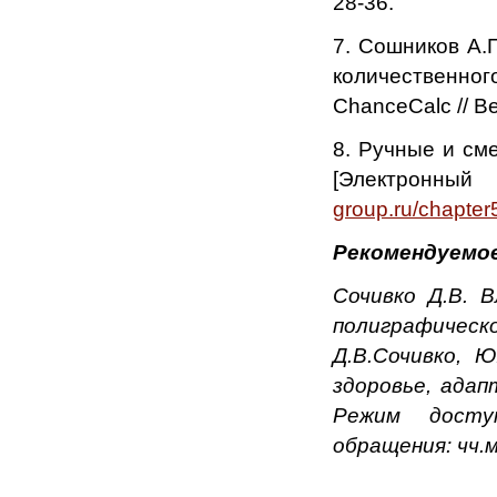
28-36.
7. Сошников А.
количественно
ChanceCalc // В
8. Ручные и см
[Электронный
group.ru/chapter
Рекомендуемо
Сочивко Д.В. 
полиграфическ
Д.В.Сочивко, Ю
здоровье, адап
Режим дост
обращения: чч.м