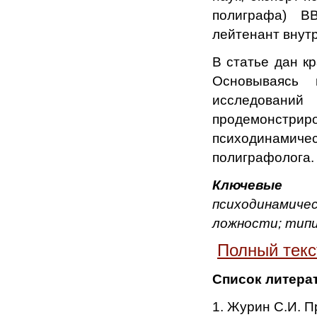
полиграфа) В
лейтенант внут
В статье дан к
Основываясь 
исследован
продемонст
психодинамичес
полиграфолога.
Ключевые 
психодинамичес
ложности; тип
Полный текс
Список литера
1. Журин С.И. П