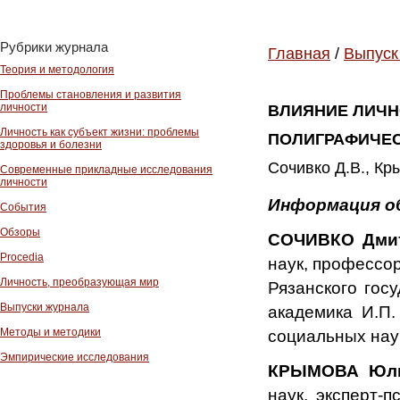
Рубрики журнала
Главная
/
Выпуск
Теория и методология
Проблемы становления и развития
личности
ВЛИЯНИЕ ЛИЧН
Личность как субъект жизни: проблемы
ПОЛИГРАФИЧЕ
здоровья и болезни
Сочивко Д.В., Кры
Современные прикладные исследования
личности
Информация о
События
Обзоры
СОЧИВКО Дмит
Procedia
наук, профессо
Личность, преобразующая мир
Рязанского гос
Выпуски журнала
академика И.П.
Методы и методики
социальных нау
Эмпирические исследования
КРЫМОВА Юли
наук, эксперт-