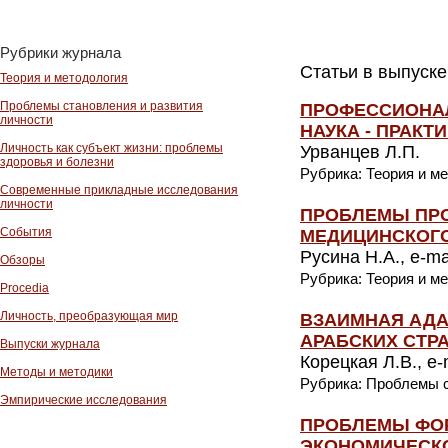
Рубрики журнала
Статьи в выпуске
Теория и методология
Проблемы становления и развития
ПРОФЕССИОНАЛ
личности
НАУКА - ПРАК
Личность как субъект жизни: проблемы
Урванцев Л.П.
здоровья и болезни
Рубрика: Теория и м
Современные прикладные исследования
личности
ПРОБЛЕМЫ ПР
События
МЕДИЦИНСКОГО
Русина Н.А., e-mai
Обзоры
Рубрика: Теория и м
Procedia
Личность, преобразующая мир
ВЗАИМНАЯ АДА
АРАБСКИХ СТР
Выпуски журнала
Корецкая Л.В., e-
Методы и методики
Рубрика: Проблемы с
Эмпирические исследования
ПРОБЛЕМЫ ФО
ЭКОНОМИЧЕСКО