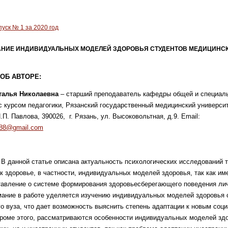
уск № 1 за 2020 год
НИЕ ИНДИВИДУАЛЬНЫХ МОДЕЛЕЙ ЗДОРОВЬЯ СТУДЕНТОВ МЕДИЦИНСК
ОБ АВТОРЕ:
талья Николаевна
– старший преподаватель кафедры общей и специал
с курсом педагогики, Рязанский государственный медицинский универси
.П. Павлова, 390026, г. Рязань, ул. Высоковольтная, д.9. Email:
a88@gmail.com
.
В данной статье описана актуальность психологических исследований 
ак здоровье, в частности, индивидуальных моделей здоровья, так как им
авление о системе формирования здоровьесберегающего поведения лич
ание в работе уделяется изучению индивидуальных моделей здоровья 
о вуза, что дает возможность выяснить степень адаптации к новым соц
роме этого, рассматриваются особенности индивидуальных моделей зд