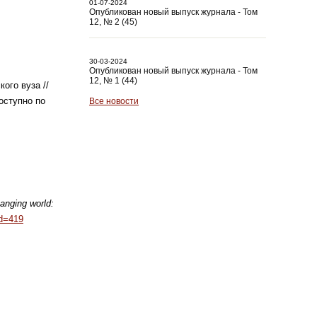
01-07-2024
Опубликован новый выпуск журнала - Том
12, № 2 (45)
30-03-2024
Опубликован новый выпуск журнала - Том
12, № 1 (44)
ого вуза //
оступно по
Все новости
anging world:
id=419