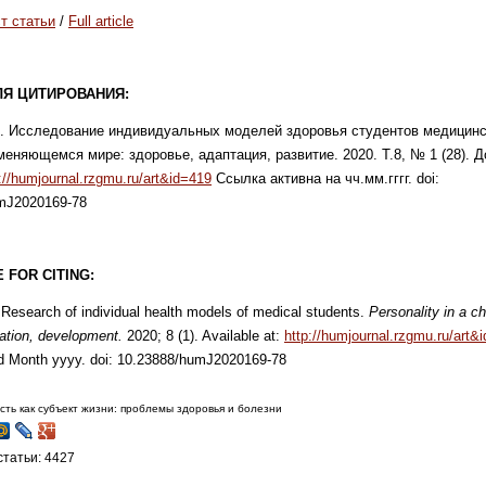
т статьи
/
Full article
ЛЯ ЦИТИРОВАНИЯ:
. Исследование индивидуальных моделей здоровья студентов медицинск
меняющемся мире: здоровье, адаптация, развитие. 2020. Т.8, № 1 (28). Д
://humjournal.rzgmu.ru/art&id=419
Ссылка активна на чч.мм.гггг. doi:
mJ2020169-78
 FOR CITING:
Research of individual health models of medical students.
Personality in a ch
tation, development.
2020; 8 (1). Available at:
http://humjournal.rzgmu.ru/art&
d Month yyyy. doi: 10.23888/humJ2020169-78
сть как субъект жизни: проблемы здоровья и болезни
татьи: 4427