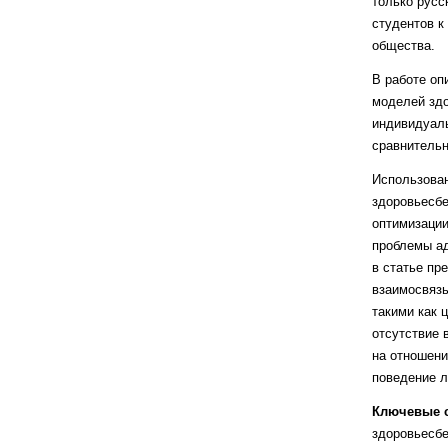
только русс
студентов к
общества.
В работе оп
моделей здо
индивидуаль
сравнительн
Использован
здоровьесб
оптимизации
проблемы ад
в статье пр
взаимосвязь
такими как 
отсутствие 
на отношени
поведение л
Ключевые с
здоровьесбе