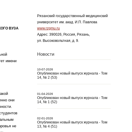
Рязанский государственный медицинский
университет им. акад. И.П. Павлова
ОГО ВУЗА
www.rzgmu.ru
Адрес: 390026, Россия, Рязань,
ул. Высоковольтная, д. 9.
Новости
ьной
тет имени
10-07-2026
Опубликован новый выпуск журнала - Том
14, № 2 (53)
такой
01-04-2026
Опубликован новый выпуск журнала - Том
енно они
14, № 1 (52)
ности.
студентов
02-01-2026
иальным
Опубликован новый выпуск журнала - Том
оровья не
13, № 4 (51)