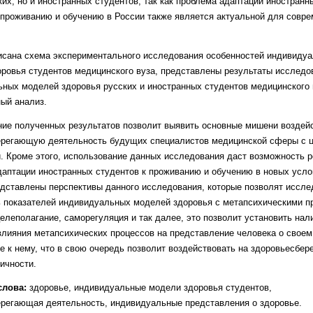
ких, но и иностранных студентов, так как проблема адаптации иностранн
 проживанию и обучению в России также является актуальной для совре
исана схема экспериментального исследования особенностей индивиду
ровья студентов медицинского вуза, представлены результаты исследо
ных моделей здоровья русских и иностранных студентов медицинского 
ый анализ.
ие полученных результатов позволит выявить основные мишени воздей
ерегающую деятельность будущих специалистов медицинской сферы с 
. Кроме этого, использование данных исследования даст возможность 
аптации иностранных студентов к проживанию и обучению в новых усло
едставлены перспективы данного исследования, которые позволят иссле
 показателей индивидуальных моделей здоровья с метапсихическими п
целеполагание, саморегуляция и так далее, это позволит установить нал
влияния метапсихических процессов на представление человека о своем
е к нему, что в свою очередь позволит воздействовать на здоровьесбе
ичности.
лова:
здоровье, индивидуальные модели здоровья студентов,
регающая деятельность, индивидуальные представления о здоровье.