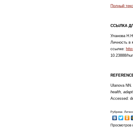
Полный текс
ССЫЛКА Д
Уланова Н.Н
Личность в 
ссылке:
http
10.23888/hu
REFERENCE
Ulanova NN. 
health, adap
Accessed: d
Рубрика: Лично
Просмотров с