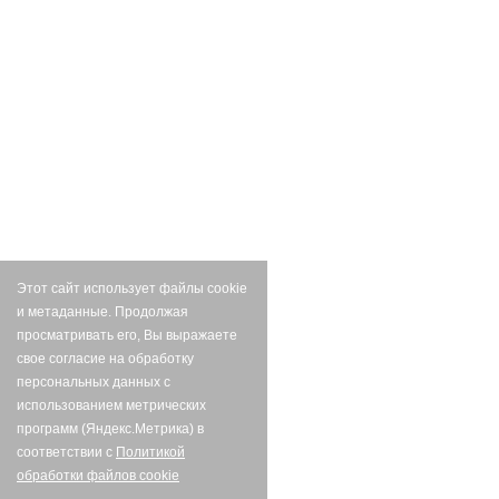
Этот сайт использует файлы cookie
и метаданные. Продолжая
просматривать его, Вы выражаете
свое согласие на обработку
персональных данных с
использованием метрических
программ (Яндекс.Метрика) в
соответствии с
Политикой
обработки файлов cookie