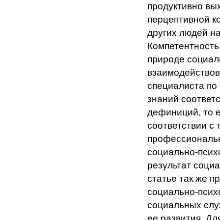
продуктивно вы
перцептивной к
других людей н
Компетентность
природе социал
взаимодействов
специалиста по
знаний соответ
дефиниций, то 
соответствии с
профессиональн
социально‑псих
результат социа
статье так же п
социально-псих
социальных слу
ее развития. Д