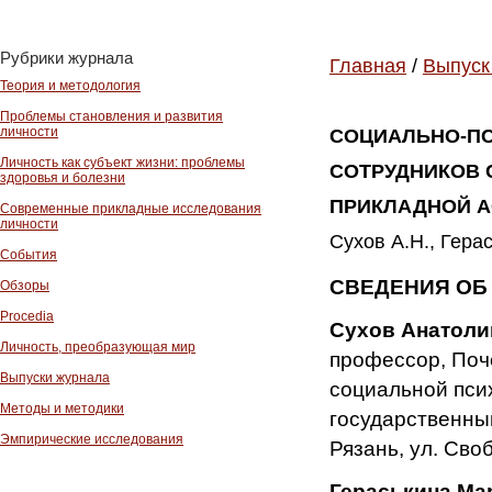
Рубрики журнала
Главная
/
Выпуск
Теория и методология
Проблемы становления и развития
личности
СОЦИАЛЬНО-П
Личность как субъект жизни: проблемы
СОТРУДНИКОВ 
здоровья и болезни
ПРИКЛАДНОЙ А
Современные прикладные исследования
личности
Сухов А.Н., Герас
События
СВЕДЕНИЯ ОБ
Обзоры
Procedia
Сухов Анатоли
Личность, преобразующая мир
профессор, Поч
Выпуски журнала
социальной пси
Методы и методики
государственный
Эмпирические исследования
Рязань, ул. Своб
Гераськина Ма