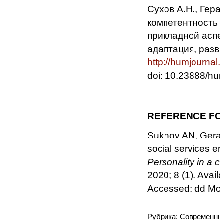
Сухов А.Н., Гер
компетентность 
прикладной аспе
адаптация, разви
http://humjourna
doi: 10.23888/h
REFERENCE FO
Sukhov AN, Gera
social services e
Personality in a 
2020; 8 (1). Avail
Accessed: dd Mo
Рубрика: Современн