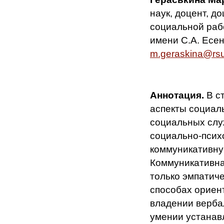
наук, доцент, д
социальной раб
имени С.А. Есени
m.geraskina@rsu
Аннотация.
В с
аспекты социал
социальных служ
социально-псих
коммуникативну
Коммуникативна
только эмпатиче
способах ориен
владении верба
умении устанавл