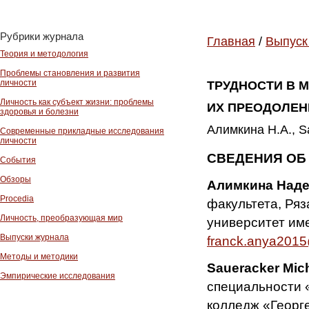
Рубрики журнала
Главная
/
Выпуск
Теория и методология
Проблемы становления и развития
личности
ТРУДНОСТИ В 
Личность как субъект жизни: проблемы
ИХ ПРЕОДОЛЕН
здоровья и болезни
Алимкина Н.А., S
Современные прикладные исследования
личности
СВЕДЕНИЯ ОБ
События
Обзоры
Алимкина Наде
Procedia
факультета, Ря
Личность, преобразующая мир
университет име
Выпуски журнала
franck.anya201
Методы и методики
Saueracker Mich
Эмпирические исследования
специальности 
колледж «Георге