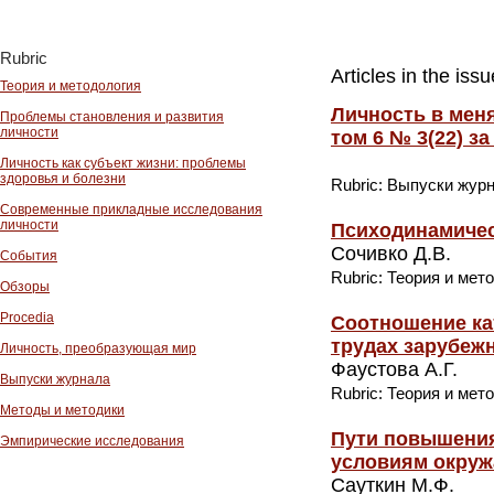
Rubric
Articles in the is
Теория и методология
Личность в мен
Проблемы становления и развития
личности
том 6 № 3(22) за
Личность как субъект жизни: проблемы
здоровья и болезни
Rubric: Выпуски жур
Современные прикладные исследования
личности
Психодинамическ
Сочивко Д.В.
События
Rubric: Теория и мет
Обзоры
Procedia
Соотношение кат
трудах зарубеж
Личность, преобразующая мир
Фаустова А.Г.
Выпуски журнала
Rubric: Теория и мет
Методы и методики
Пути повышения
Эмпирические исследования
условиям окру
Сауткин М.Ф.